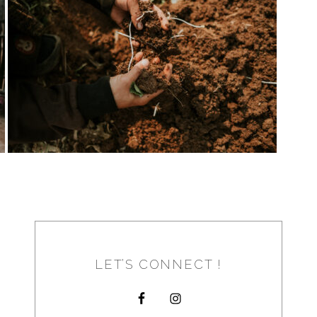
LIFESTYLE PHOTOGRAPHER
ECO LODGE // LAOS
LET’S CONNECT !